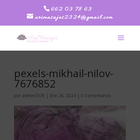
662 03 78 63
arimasajes2324@gmail.com
pexels-mikhail-nilov-
7676852
por
admin7376
|
Ene 26, 2024
|
0 Comentarios