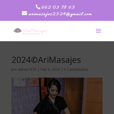
662 03 78 63
arimasajes2324@gmail.com
2024©AriMasajes
por
admin7376
|
Feb 9, 2024
|
0 Comentarios