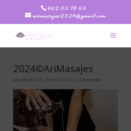
662 03 78 63
arimasajes2324@gmail.com
2024©AriMasajes
por
admin7376
|
Feb 9, 2024
|
0 Comentarios