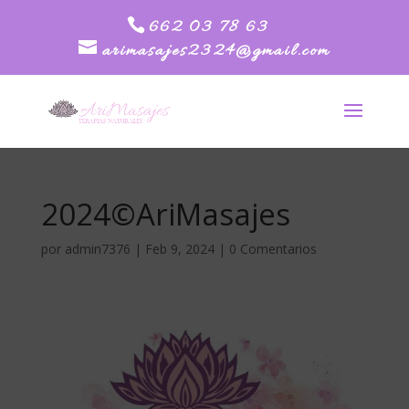
662 03 78 63
arimasajes2324@gmail.com
2024©AriMasajes
por
admin7376
|
Feb 9, 2024
|
0 Comentarios