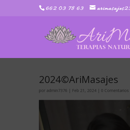
662 03 78 63
arimasajes
2024©AriMasajes
por
admin7376
|
Feb 21, 2024
|
0 Comentarios