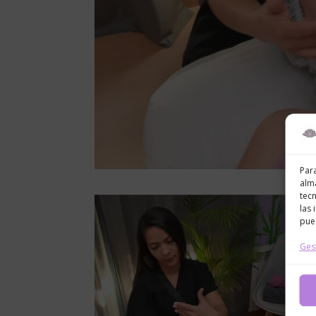
Para
alma
tec
las 
pued
Gest