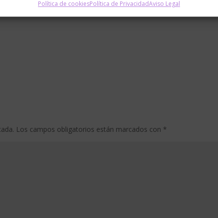
Política de cookies
Política de Privacidad
Aviso Legal
cada.
Los campos obligatorios están marcados con
*