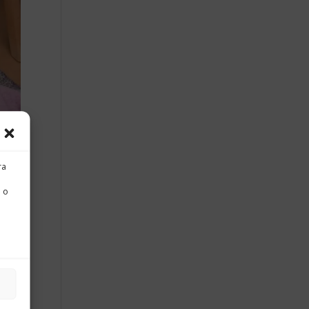
ra
 o