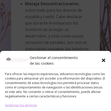
Masaje Descontracturante,
sobre todo para los dolores de
espalda y cuello. Cabe destacar
que durante el embarazo los
hombros de la mujer se
desarrollan, y esto suele causar
sensación de pesadez, por eso es
importante masajear los hombros
y el cuello para descargar la
Gestionar el consentimiento
tensión.
de las cookies
Masaje Circulatorio o Drenaje
Para ofrecer las mejores experiencias, utilizamos tecnologías como las
Linfático Manual,
cuando las
cookies para almacenar y/o acceder a la información del dispositivo. El
piernas se sienten hinchadas y
consentimiento de estas tecnologías nos permitirá procesar datos
cansadas. En estos casos se
como el comportamiento de navegación o las identificaciones únicas
en este sitio. No consentir o retirar el consentimiento, puede afectar
trabajará los pies y las piernas
negativamente a ciertas características y funciones.
para aliviar la carga adicional que
Gestionar los servicios
han de soportar, así como eliminar