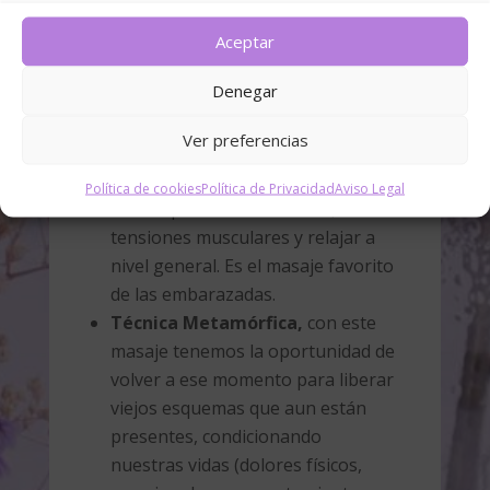
la retención de líquidos que
aparece frecuentemente en estas
Aceptar
zonas.
Denegar
Masaje Relajante
, para mejorar
el sueño y proporcionar relajación
Ver preferencias
mental y física.
Masaje Shiatsu
, para
Política de cookies
Política de Privacidad
Aviso Legal
desbloquear articulaciones, aliviar
tensiones musculares y relajar a
nivel general. Es el masaje favorito
de las embarazadas.
Técnica Metamórfica,
con este
masaje tenemos la oportunidad de
volver a ese momento para liberar
viejos esquemas que aun están
presentes, condicionando
nuestras vidas (dolores físicos,